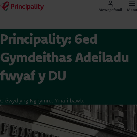
Mewngofnodi
Menu
Principality: 6ed
Hafan
Gymdeithas Adeiladu
fwyaf y DU
Crëwyd yng Nghymru. Yma i bawb.