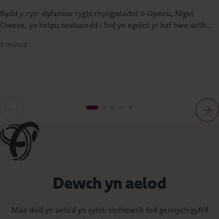
Bydd y cyn-dyfarnwr rygbi rhyngwladol o Gymru, Nigel
Owens, yn helpu teuluoedd i fod yn egnïol yr haf hwn wrth
iddo ymuno â Chymdeithas Adeiladu Principality yn Sioe
3 munud
Frenhinol Cymru i lansio 'Ras Gyfnewid Wledig Dylan' – her
wledig newydd sydd wedi'i chynllunio i ddod â phobl o bob
oedran at ei gilydd drwy chwaraeon.
Dewch yn aelod
Mae dod yn aelod yn syml: sicrhewch fod gennych gyfrif