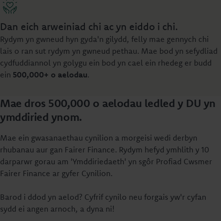
Dan eich arweiniad chi ac yn eiddo i chi.
Rydym yn gwneud hyn gyda'n gilydd, felly mae gennych chi
lais o ran sut rydym yn gwneud pethau. Mae bod yn sefydliad
cydfuddiannol yn golygu ein bod yn cael ein rhedeg er budd
ein
500,000
+ o aelodau
.
Mae dros 500,000 o aelodau ledled y DU yn
ymddiried ynom.
Mae ein gwasanaethau cynilion a morgeisi wedi derbyn
rhubanau aur gan Fairer Finance. Rydym hefyd ymhlith y 10
darparwr gorau am 'Ymddiriedaeth' yn sgôr Profiad Cwsmer
Fairer Finance ar gyfer Cynilion.
Barod i ddod yn aelod? Cyfrif cynilo neu forgais yw'r cyfan
sydd ei angen arnoch, a dyna ni!