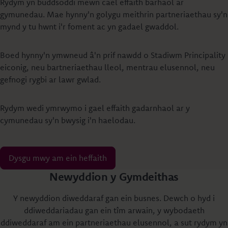
Rydym yn buddsoddi mewn cael effaith barhaol ar
gymunedau. Mae hynny'n golygu meithrin partneriaethau sy'n
mynd y tu hwnt i'r foment ac yn gadael gwaddol.
Boed hynny'n ymwneud â'n prif nawdd o Stadiwm Principality
eiconig, neu bartneriaethau lleol, mentrau elusennol, neu
gefnogi rygbi ar lawr gwlad.
Rydym wedi ymrwymo i gael effaith gadarnhaol ar y
cymunedau sy'n bwysig i'n haelodau.
Dysgu mwy am ein heffaith
Newyddion y Gymdeithas
Y newyddion diweddaraf gan ein busnes. Dewch o hyd i
ddiweddariadau gan ein tîm arwain, y wybodaeth
ddiweddaraf am ein partneriaethau elusennol, a sut rydym yn