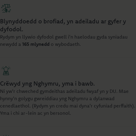
Blynyddoedd o brofiad, yn adeiladu ar gyfer y
dyfodol.
Rydym yn llywio dyfodol gwell i'n haelodau gyda syniadau
newydd a
165 mlynedd
o wybodaeth.
Crëwyd yng Nghymru, yma i bawb.
Ni yw'r chweched gymdeithas adeiladu fwyaf yn y DU. Mae
hynny'n golygu gwreiddiau yng Nghymru a dylanwad
cenedlaethol. (Rydym yn credu mai dyna'r cyfuniad perffaith).
Yma i chi ar-lein ac yn bersonol.