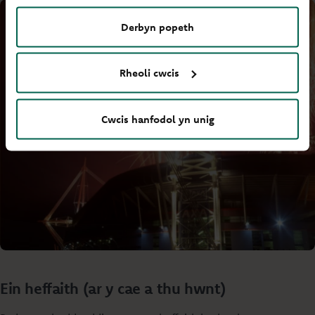
Derbyn popeth
Rheoli cwcis
Cwcis hanfodol yn unig
Ein heffaith (ar y cae a thu hwnt)