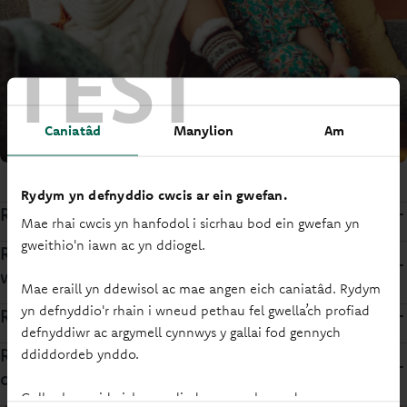
TEST
Caniatâd
Manylion
Am
Rydym yn defnyddio cwcis ar ein gwefan.
Rydym am i chi gael dweud eich dweud
Mae rhai cwcis yn hanfodol i sicrhau bod ein gwefan yn
gweithio'n iawn ac yn ddiogel.
Rydym yn eich trin yn deg ym mhopeth a
wnawn.
Mae eraill yn ddewisol ac mae angen eich caniatâd. Rydym
yn defnyddio'r rhain i wneud pethau fel gwella’ch profiad
Rydym yn diogelu'ch arian
defnyddiwr ac argymell cynnwys y gallai fod gennych
Rydym yn ailfuddsoddi ein helw ar eich cyfer
ddiddordeb ynddo.
chi.
Gallwch newid eich gosodiadau ar unrhyw adeg.