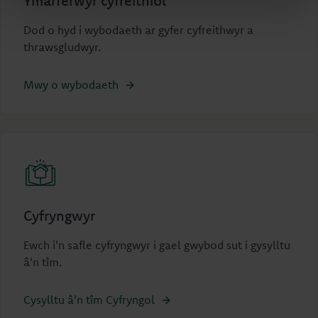
Ymarferwyr cyfreithiol
Dod o hyd i wybodaeth ar gyfer cyfreithwyr a
thrawsgludwyr.
Mwy o wybodaeth
Cyfryngwyr
Ewch i'n safle cyfryngwyr i gael gwybod sut i gysylltu
â'n tîm.
Cysylltu â'n tîm Cyfryngol