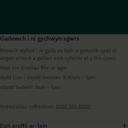
Gadewch i ni gychwyn sgwrs
Rhowch wybod i ni gyda pa fath o gymorth sydd ei
angen arnoch a gallwn eich cyfeirio at y tîm cywir.
Mae ein llinellau ffôn ar agor
dydd Llun i ddydd Gwener: 9:30am - 5pm
ddydd Sadwrn: 9am - 1pm
Ymholiadau cyffredinol:
0330 333 4000
Eich proffil ar-lein