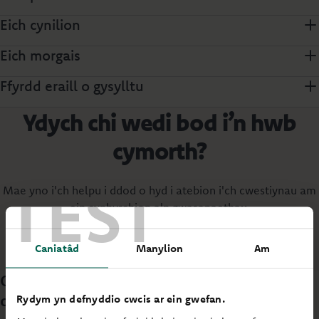
Eich cynilion
Eich morgais
Ffyrdd eraill o gysylltu
Ydych chi wedi bod i’n hwb
cymorth?
TEST
Mae yno i'ch helpu i ddod o hyd i atebion i'ch cwestiynau am
ein cynhyrchion a'n gwasanaethau.
Caniatâd
Manylion
Am
Mynd i’r hwb cymorth
Cwsmeriaid masnachol ac ymarferwyr
cyfreithiol
Rydym yn defnyddio cwcis ar ein gwefan.