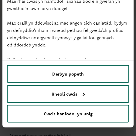
Mae rhai cwcis yn hanfodol i sicrhau bod ein gwefan yn
gweithio'n iawn ac yn ddiogel.
Mae eraill yn ddewisol ac mae angen eich caniatâd. Rydym
yn defnyddio'r rhain i wneud pethau fel gwella’ch profiad
defnyddiwr ac argymell cynnwys y gallai fod gennych
ddiddordeb ynddo.
Cwsmeriaid masnachol
Gallwch newid eich gosodiadau ar unrhyw adeg.
Cysylltwch ag un o'n rheolwyr perthynas.
Derbyn popeth
Cysylltwch â'n rheolwyr perthynas
Rheoli cwcis
Cwcis hanfodol yn unig