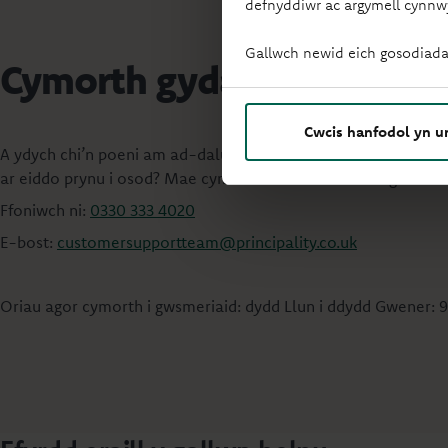
defnyddiwr ac argymell cynnw
Gallwch newid eich gosodiada
Cymorth gyda’ch morgais
Cwcis hanfodol yn u
A ydych chi’n poeni am ad-dalu eich morgais, wedi methu ad
ar eiddo prynu i osod? Mae cymorth wedi’i deilwra ar gael.
Ffoniwch ni:
0330 333 4020
E-bost:
customersupportteam@principality.co.uk
Oriau agor cymorth i gwsmeriaid: dydd Llun i ddydd Gwener: