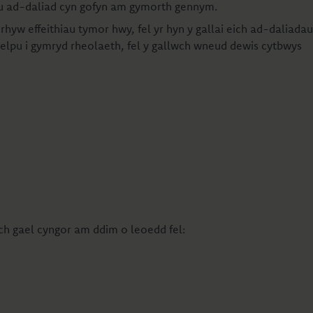
ethu ad-daliad cyn gofyn am gymorth gennym.
hyw effeithiau tymor hwy, fel yr hyn y gallai eich ad-daliadau
 helpu i gymryd rheolaeth, fel y gallwch wneud dewis cytbwys
wch gael cyngor am ddim o leoedd fel: