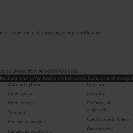
isol a gwneud eich morgais yn fwy fforddiadwy.
s.co.uk
neu ffoniwch
0800 612 9982
.
adfeddiannu os na fyddwch yn talu’r ad-daliadau ar eich morgai
Dolenni cyflym
Polisïau
Hafan cynilo
Pob polisi
Hafan morgeisi
Preifatrwydd a
diogelwch
Yswiriant
Caethwasiaeth fodern
Canllawiau morgeisi
Gwybodaeth i
Canllawiau prynwyr tro