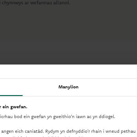
i chynnwys ar wefannau allanol.
eich sefyllfa ariannol fel y gallwn ddod i hyd i ateb sy’n addas
ch drafod cwestiynau gyda ni, ffoniwch y rhif isod a byddwn yn 
Manylion
 ein gwefan.
sicrhau bod ein gwefan yn gweithio'n iawn ac yn ddiogel.
 angen eich caniatâd. Rydym yn defnyddio'r rhain i wneud pethau f