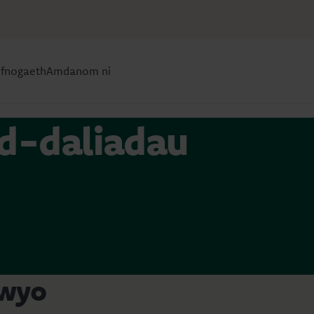
efnogaeth
Amdanom ni
ad-daliadau
hwyo