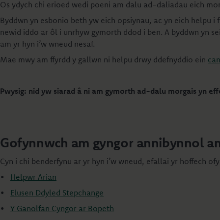
Os ydych chi erioed wedi poeni am dalu ad-daliadau eich morg
Byddwn yn esbonio beth yw eich opsiynau, ac yn eich helpu i f
newid iddo ar ôl i unrhyw gymorth ddod i ben. A byddwn yn sei
am yr hyn i’w wneud nesaf.
Mae mwy am ffyrdd y gallwn ni helpu drwy ddefnyddio ein
can
Pwysig: nid yw siarad â ni am gymorth ad-dalu morgais yn effei
Gofynnwch am gyngor annibynnol a
Cyn i chi benderfynu ar yr hyn i’w wneud, efallai yr hoffech 
•
Helpwr Arian
•
Elusen Ddyled Stepchange
•
Y Ganolfan Cyngor ar Bopeth