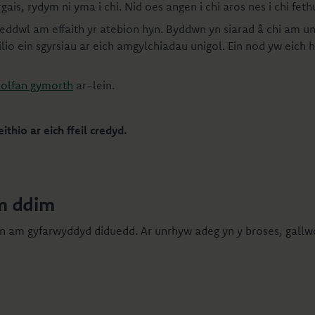
ais, rydym ni yma i chi. Nid oes angen i chi aros nes i chi f
eddwl am effaith yr atebion hyn. Byddwn yn siarad â chi am unr
lio ein sgyrsiau ar eich amgylchiadau unigol. Ein nod yw eich
olfan gymorth
ar-lein.
thio ar eich ffeil credyd.
m ddim
ofyn am gyfarwyddyd diduedd. Ar unrhyw adeg yn y broses, gall