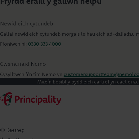
Ffyrdd eraill y gallwn helpu
Newid eich cytundeb
Gallai newid eich cytundeb morgais leihau eich ad-daliadau m
Ffoniwch ni:
0330 333 4000
Cwsmeriaid Nemo
Cysylltwch â’n tîm Nemo yn
customersupportteam@nemoloan
Mae’n bosibl y bydd eich cartref yn cael ei 
Saesneg