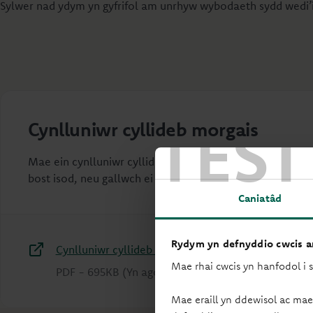
Sylwer nad ydym yn gyfrifol am unrhyw wybodaeth sydd wedi’
TEST
Cynlluniwr cyllideb morgais
Mae ein cynlluniwr cyllideb morgais yn ein helpu i ddeall 
bost isod, neu gallwch ei bostio. Os byddai’n well genny
Caniatâd
Rydym yn defnyddio cwcis ar
Cynlluniwr cyllideb morgais
Mae rhai cwcis yn hanfodol i 
PDF
-
695KB
(Yn agor mewn tab newydd)
Mae eraill yn ddewisol ac mae