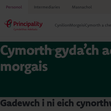
Personol
Intermediaries
Masnachol
Cynilion
Morgeisi
Cymorth a ch
Cymorth gyda’ch 
Cymorth a chefnogaeth
morgais
Gadewch i ni eich cynort