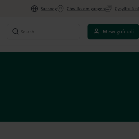
Saesneg
Chwilio am gangen
Cysylltu â ni
Mewngofnodi