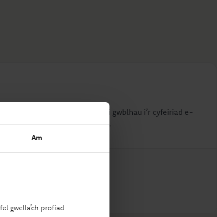
 i chi. Gallwch anfon copi wedi’i gwblhau i’r cyfeiriad e-
cymryd eich atebion dros y ffôn.
Am
el gwella’ch profiad