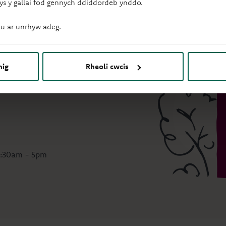
ys y gallai fod gennych ddiddordeb ynddo.
u ar unrhyw adeg.
nig
Rheoli cwcis
-daliad morgais, neu’n meddu
 9:30am - 5pm