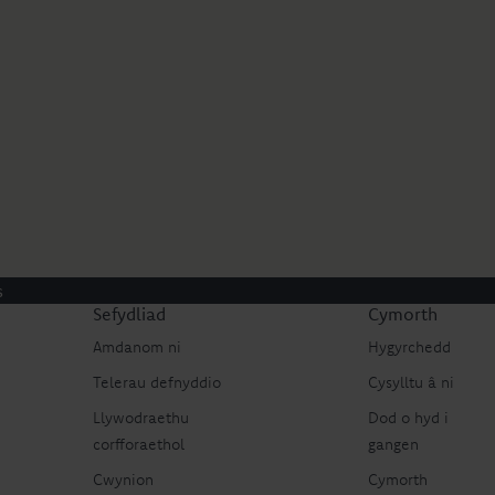
s
Sefydliad
Cymorth
Amdanom ni
Hygyrchedd
Telerau defnyddio
Cysylltu â ni
Llywodraethu
Dod o hyd i
corfforaethol
gangen
Cwynion
Cymorth