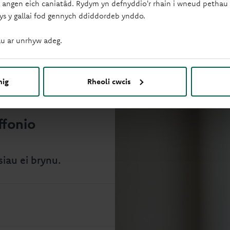
 angen eich caniatâd. Rydym yn defnyddio'r rhain i wneud pethau f
ys y gallai fod gennych ddiddordeb ynddo.
u ar unrhyw adeg.
nig
Rheoli cwcis
ffonio
siau ei brynu.