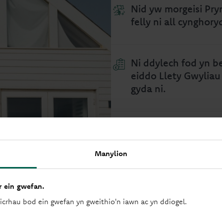
Nid yw morgeisi Pryn
felly ni all cynghory
Ni ddylech fod yn b
eiddo Llety Gwyliau
gyda ni.
Rydym yn derbyn pry
Manylion
Rhaid i chi fod yn 2
 ein gwefan.
sicrhau bod ein gwefan yn gweithio'n iawn ac yn ddiogel.
Yr uchafswm benthyc