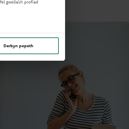
el gwella’ch profiad
Derbyn popeth