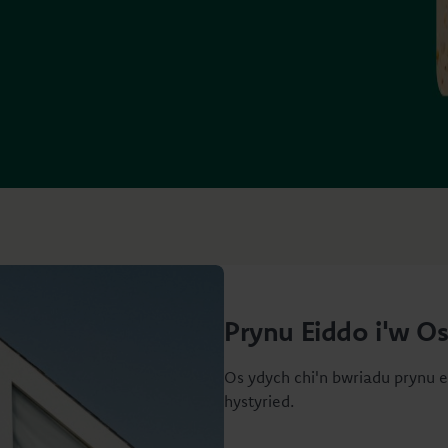
Prynu Eiddo i'w O
Os ydych chi'n bwriadu prynu e
hystyried.