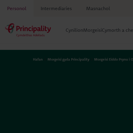
Personol
Intermediaries
Masnachol
Cynilion
Morgeisi
Cymorth a ch
Hafan
Morgeisi gyda Principality
Morgeisi Eiddo Prynu i 