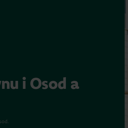
ynu i Osod a
sod.