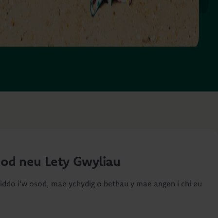
sod neu Lety Gwyliau
iddo i'w osod, mae ychydig o bethau y mae angen i chi eu