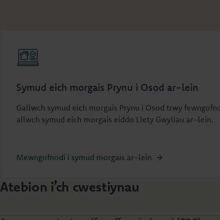
Symud eich morgais Prynu i Osod ar-lein
Gallwch symud eich morgais Prynu i Osod trwy fewngofnodi 
allwch symud eich morgais eiddo Llety Gwyliau ar-lein.
Mewngofnodi i symud morgais ar-lein
Atebion i’ch cwestiynau