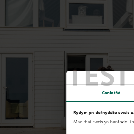
TEST
Caniatâd
Rydym yn defnyddio cwcis ar
Mae rhai cwcis yn hanfodol i 