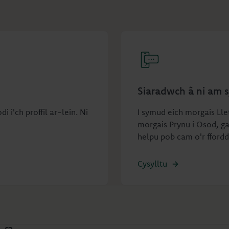
Siaradwch â ni am 
i'ch proffil ar-lein. Ni
I symud eich morgais Lle
morgais Prynu i Osod, ga
helpu pob cam o'r ffordd
Cysylltu