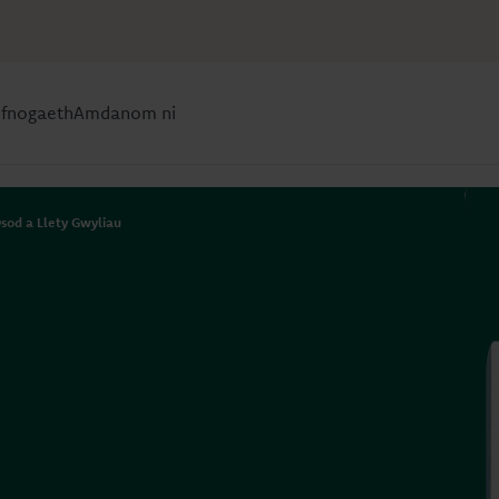
efnogaeth
Amdanom ni
Osod a Llety Gwyliau