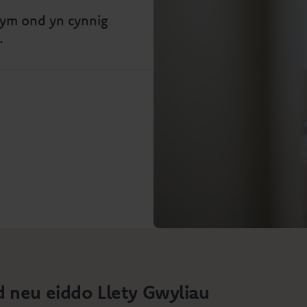
dym ond yn cynnig
.
d neu eiddo Llety Gwyliau