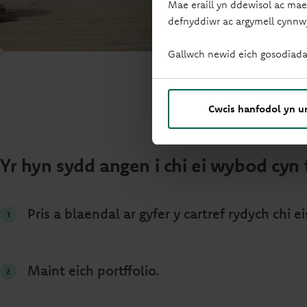
Mae eraill yn ddewisol ac mae
defnyddiwr ac argymell cynnw
Gallwch newid eich gosodiada
Cwcis hanfodol yn u
Yr hyn sydd angen i chi ei wybod cyn 
Pris a blaendal ar gyfer y cartref rydych chi ei
Maint eich portffolio.