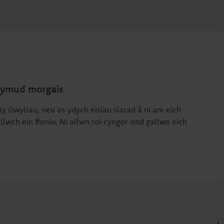
symud morgais
ty Gwyliau, neu os ydych eisiau siarad â ni am eich
llwch ein ffonio. Ni allwn roi cyngor ond gallwn eich
.