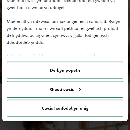
Mae rhai cwcis yn hanfodol i sicrhau bod ein gwefan yn
gweithio'n iawn ac yn ddiogel.
Mae eraill yn ddewisol ac mae angen eich caniatâd. Rydym
yn defnyddio'r rhain i wneud pethau fel gwella’ch profiad
defnyddiwr ac argymell cynnwys y gallai fod gennych
ddiddordeb ynddo.
Gallwch newid eich gosodiadau ar unrhyw adeg.
Derbyn popeth
Rheoli cwcis
Cwcis hanfodol yn unig