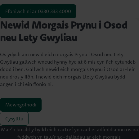
Ffoniwch ni ar 0330 333 4000
Newid Morgais Prynu i Osod
neu Lety Gwyliau
Os ydych am newid eich morgais Prynu i Osod neu Lety
Gwyliau gallwch wneud hynny hyd at 6 mis cyn i'ch cytundeb
ddod i ben. Gallwch newid eich morgais Prynu i Osod ar-lein
neu dros y ffôn. I newid eich morgais Llety Gwyliau bydd
angen i chi ein ffonio ni.
Mewngofnodi
Cysylltu
Mae’n bosibl y bydd eich cartref yn cael ei adfeddiannu os na
fyddwch yn talu’r ad-daliadau ar eich morgais