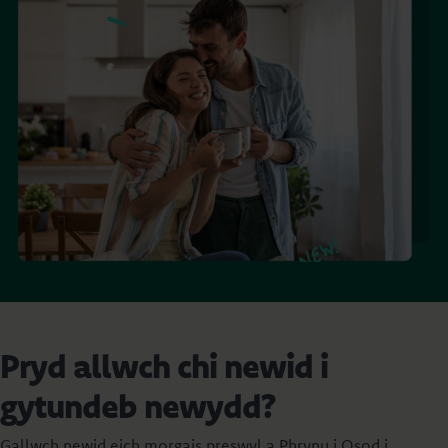
Pryd allwch chi newid i
gytundeb newydd?
Gallwch newid eich morgais preswyl a Phrynu i Osod i