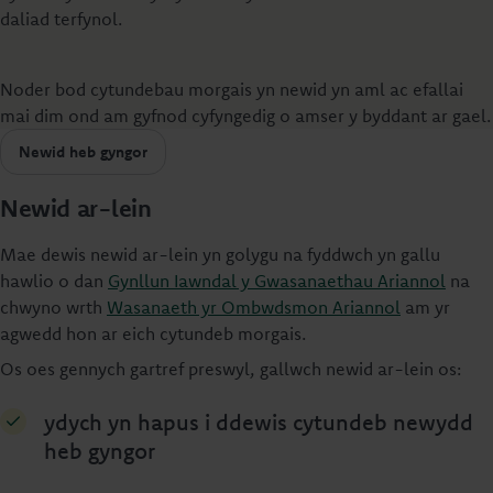
daliad terfynol.
Noder bod cytundebau morgais yn newid yn aml ac efallai
mai dim ond am gyfnod cyfyngedig o amser y byddant ar gael.
Newid heb gyngor
Newid ar-lein
Mae dewis newid ar-lein yn golygu na fyddwch yn gallu
hawlio o dan
Gynllun Iawndal y Gwasanaethau Ariannol
na
chwyno wrth
Wasanaeth yr Ombwdsmon Ariannol
am yr
agwedd hon ar eich cytundeb morgais.
Os oes gennych gartref preswyl, gallwch newid ar-lein os:
ydych yn hapus i ddewis cytundeb newydd
heb gyngor