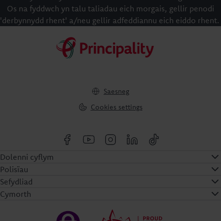
Os na fyddwch yn talu taliadau eich morgais, gellir penodi
'derbynnydd rhent' a/neu gellir adfeddiannu eich eiddo rhent.
Saesneg
Cookies settings
Dolenni cyflym
Polisïau
Sefydliad
Cymorth