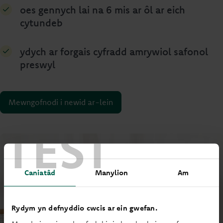
oes gennych lai na 6 mis ar ôl ar eich
cytundeb
ydych ar forgais cyfradd amrywiol safonol
preswyl
Mewngofnodi i newid ar-lein
TEST
Caniatâd
Manylion
Am
Rydym yn defnyddio cwcis ar ein gwefan.