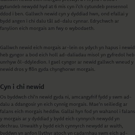
gytundeb newydd hyd at 6 mis cyn i'ch cytundeb presennol
ddod i ben. Gallwch newid cyn y dyddiad hwn, ond efallai y
bydd angen i chi dalu tâl ad-dalu cynnar. Edrychwch ar
fanylion eich morgais am fwy o wybodaeth.
Gallwch newid eich morgais ar-lein os ydych yn hapus i newid
heb gyngor a bod eich holl ad-daliadau misol yn gyfredol heb
unrhyw ôl-ddyledion. I gael cyngor ar newid gallwch wneud y
newid dros y ffôn gyda chynghorwr morgais.
Cyn i chi newid
Os byddwch chi'n newid gyda ni, amcangyfrif fydd y swm ad-
dalu a ddangosir yn eich cynnig morgais. Mae'n seiliedig ar
falans eich morgais heddiw. Gallai hyn fod yn wahanol i falans
y morgais ar y dyddiad y bydd eich cynnyrch newydd yn
dechrau. Unwaith y bydd eich cynnyrch newydd ar waith,
byddwn yn anfon llythyr atoch yn cadarnhau swm eich ad-