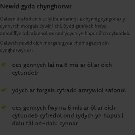
Newid gyda chynghorwr
Gallwn drafod eich sefyllfa ariannol a chynnig cyngor ar y
cynnyrch morgais cywir i chi. Bydd gennych hefyd
amddiffyniad ariannol os nad ydych yn hapus â'ch cytundeb.
Gallwch newid eich morgais gyda chefnogaeth ein
cynghorwyr os:
oes gennych lai na 6 mis ar ôl ar eich
cytundeb
ydych ar forgais cyfradd amrywiol safonol
oes gennych fwy na 6 mis ar ôl ar eich
cytundeb cyfredol ond rydych yn hapus i
dalu tâl ad-dalu cynnar