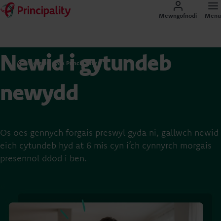
Mewngofnodi
Menu
Newid i gytundeb
Morgeisi gyda Principality
newydd
Os oes gennych forgais preswyl gyda ni, gallwch newid
eich cytundeb hyd at 6 mis cyn i’ch cynnyrch morgais
presennol ddod i ben.