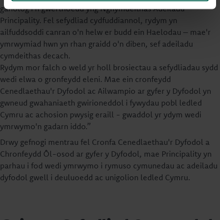
ganolog i'n gwerthoedd yng Nghymdeithas Adeiladu
Principality. Fel sefydliad cydfuddiannol, rydym yn
ailfuddsoddi canran o'n helw er budd ein Haelodau – mae'r
ymrwymiad hwn yn rhan graidd o'n diben, sef adeiladu
cymdeithas decach.
Rydym mor falch o weld yr holl brosiectau a sefydliadau sydd
wedi elwa o gronfeydd eleni. Mae ein cronfeydd
Cenedlaethau'r Dyfodol ac Ailwampio ar gyfer y Dyfodol yn
gwneud gwahaniaeth gwirioneddol i fywydau pobl ledled
Cymru ac achosion pwysig eraill - gwaddol yr ydym wedi
ymrwymo'n gadarn iddo.”
Drwy gefnogi mentrau fel Cronfa Cenedlaethau'r Dyfodol a
Chronfeydd Ôl-osod ar gyfer y Dyfodol, mae Principality yn
parhau i fod wedi ymrwymo i rymuso cymunedau ac adeiladu
dyfodol gwell i deuluoedd ac unigolion ledled Cymru.