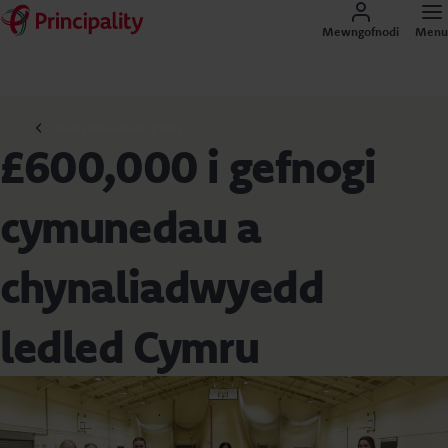
Mewngofnodi
Menu
Newyddion Principality
£600,000 i gefnogi
cymunedau a
chynaliadwyedd
ledled Cymru