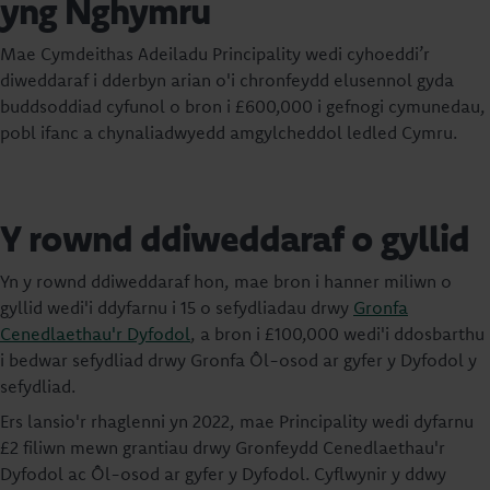
yng Nghymru
Mae Cymdeithas Adeiladu Principality wedi cyhoeddi’r
diweddaraf i dderbyn arian o'i chronfeydd elusennol gyda
buddsoddiad cyfunol o bron i £600,000 i gefnogi cymunedau,
pobl ifanc a chynaliadwyedd amgylcheddol ledled Cymru.
Y rownd ddiweddaraf o gyllid
Yn y rownd ddiweddaraf hon, mae bron i hanner miliwn o
gyllid wedi'i ddyfarnu i 15 o sefydliadau drwy
Gronfa
Cenedlaethau'r Dyfodol
, a bron i £100,000 wedi'i ddosbarthu
i bedwar sefydliad drwy Gronfa Ôl-osod ar gyfer y Dyfodol y
sefydliad.
Ers lansio'r rhaglenni yn 2022, mae Principality wedi dyfarnu
£2 filiwn mewn grantiau drwy Gronfeydd Cenedlaethau'r
Dyfodol ac Ôl-osod ar gyfer y Dyfodol. Cyflwynir y ddwy