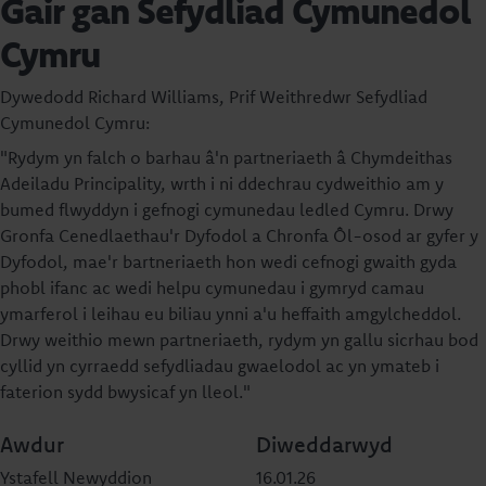
Gair gan Sefydliad Cymunedol
Cymru
Dywedodd Richard Williams, Prif Weithredwr Sefydliad
Cymunedol Cymru:
"Rydym yn falch o barhau â'n partneriaeth â Chymdeithas
Adeiladu Principality, wrth i ni ddechrau cydweithio am y
bumed flwyddyn i gefnogi cymunedau ledled Cymru. Drwy
Gronfa Cenedlaethau'r Dyfodol a Chronfa Ôl-osod ar gyfer y
Dyfodol, mae'r bartneriaeth hon wedi cefnogi gwaith gyda
phobl ifanc ac wedi helpu cymunedau i gymryd camau
ymarferol i leihau eu biliau ynni a'u heffaith amgylcheddol.
Drwy weithio mewn partneriaeth, rydym yn gallu sicrhau bod
cyllid yn cyrraedd sefydliadau gwaelodol ac yn ymateb i
faterion sydd bwysicaf yn lleol."
Awdur
Diweddarwyd
Ystafell Newyddion
16.01.26