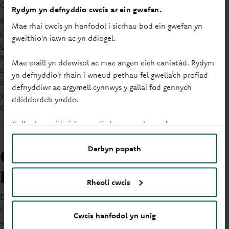
Cenedlaethau'r Dyfodol (Cymru).
Rydym yn defnyddio cwcis ar ein gwefan.
Mae buddiolwyr cronfa eleni yn cynnwys
Theatr Ieuenctid
Mae rhai cwcis yn hanfodol i sicrhau bod ein gwefan yn
Canolbarth Powys
,
Cerrig Camu Gogledd Cymru
,
Clwb Criced
gweithio'n iawn ac yn ddiogel.
Casnewydd
,
Child of the Earth CIC Plentyn y Ddaear
yng
Ngogledd Sir Benfro a
Rhondda Netball
(yn y llun), gyda
Mae eraill yn ddewisol ac mae angen eich caniatâd. Rydym
chronfeydd wedi'u dyrannu i gefnogi merched i ennill
yn defnyddio'r rhain i wneud pethau fel gwella’ch profiad
cymwysterau hyfforddi a hyfforddiant - gan eu helpu i ddod
defnyddiwr ac argymell cynnwys y gallai fod gennych
yn hyfforddwyr cymwys a modelau rôl cadarnhaol yn eu
ddiddordeb ynddo.
cymuned.
Gallwch newid eich gosodiadau ar unrhyw adeg.
Derbyn popeth
Gair gan ein Pennaeth Brand,
Effaith a Chyfathrebu
Rheoli cwcis
Dywedodd Nigel Taylor, Pennaeth Brand, Effaith a
Chyfathrebu, yng Nghymdeithas Adeiladu Principality:
Cwcis hanfodol yn unig
“Mae cefnogi cymunedau ledled Cymru a rhoi i elusennau yn