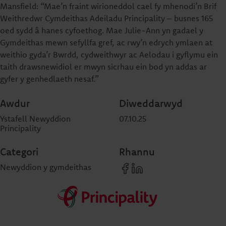
Mansfield: “Mae’n fraint wirioneddol cael fy mhenodi’n Brif
Weithredwr Cymdeithas Adeiladu Principality – busnes 165
oed sydd â hanes cyfoethog. Mae Julie-Ann yn gadael y
Gymdeithas mewn sefyllfa gref, ac rwy’n edrych ymlaen at
weithio gyda’r Bwrdd, cydweithwyr ac Aelodau i gyflymu ein
taith drawsnewidiol er mwyn sicrhau ein bod yn addas ar
gyfer y genhedlaeth nesaf.”
Awdur
Diweddarwyd
Ystafell Newyddion
07.10.25
Principality
Categori
Rhannu
Newyddion y gymdeithas