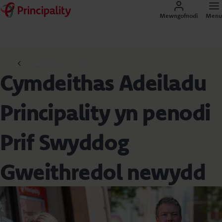
Mewngofnodi
Menu
Newyddion Principality
Cymdeithas Adeiladu
Principality yn penodi
Prif Swyddog
Gweithredol newydd