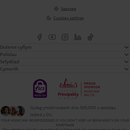
Saesneg
Cookies settings
Dolenni cyflym
Polisïau
Sefydliad
Cymorth
Gydag ymddiriedaeth dros 500,000 o aelodau
ledled y DU.
YOUR HOME MAY BE REPOSSESSED IF YOU DON'T KEEP UP REPAYMENTS ON YOUR
MORTGAGE
This website is only for use in the UK and the products and services on it are only