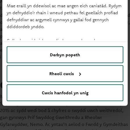
Am y cyhoeddiad, dywedodd Julie-Ann Haines: “Bu'n fraint
Mae eraill yn ddewisol ac mae angen eich caniatâd. Rydym
fawr arwain Principality drwy gyfnod sydd wedi bod yn
yn defnyddio'r rhain i wneud pethau fel gwella’ch profiad
drawsnewidiol iawn. Gyda’n gilydd, rydym wedi helpu miloedd
defnyddiwr ac argymell cynnwys y gallai fod gennych
o bobl i ddod o hyd i gartrefi, rydym wedi cefnogi ein cynilwyr,
ddiddordeb ynddo.
ac rydym wedi cael effaith wirioneddol a pharhaol drwy ein
partneriaethau a’n mentrau. Rwyf wedi bod mor falch o
Gallwch newid eich gosodiadau ar unrhyw adeg.
arwain ein cydweithwyr ymroddedig ac angerddol, i rannu yn
eu cyflawniadau, ac rwy'n hyderus y bydd y busnes yn parhau
Derbyn popeth
i ffynnu o dan arweinyddiaeth newydd.”
Rheoli cwcis
Cyfnod Iain yn Principality
Cwcis hanfodol yn unig
Mae hi'n trosglwyddo'r awenau i Iain Mansfield, y Prif
Swyddog Ariannol presennol, a ymunodd â'r Gymdeithas yn
2015 ac sydd wedi bod â chyfres o swyddi uwch weithredol,
gan gynnwys Prif Swyddog Gweithredu a Rheolwr
Gyfarwyddwr, Nemo. Ac yntau'n aelod o Fwrdd y Gymdeithas