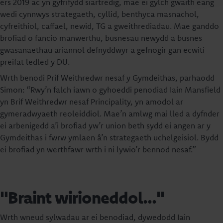
ers 2019 ac yn gyfrifydd siartredig, mae ei gylch gwaith eang
wedi cynnwys strategaeth, cyllid, benthyca masnachol,
cyfreithiol, caffael, newid, TG a gweithrediadau. Mae ganddo
brofiad o fancio manwerthu, busnesau newydd a busnes
gwasanaethau ariannol defnyddwyr a gefnogir gan ecwiti
preifat ledled y DU.
Wrth benodi Prif Weithredwr nesaf y Gymdeithas, parhaodd
Simon: “Rwy’n falch iawn o gyhoeddi penodiad Iain Mansfield
yn Brif Weithredwr nesaf Principality, yn amodol ar
gymeradwyaeth reoleiddiol. Mae’n amlwg mai lled a dyfnder
ei arbenigedd a’i brofiad yw’r union beth sydd ei angen ar y
Gymdeithas i fwrw ymlaen â’n strategaeth uchelgeisiol. Bydd
ei brofiad yn werthfawr wrth i ni lywio’r bennod nesaf.”
"Braint wirioneddol..."
Wrth wneud sylwadau ar ei benodiad, dywedodd Iain