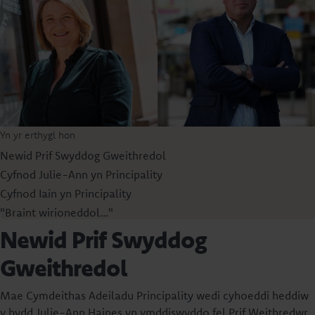
Yn yr erthygl hon
Newid Prif Swyddog Gweithredol
Cyfnod Julie-Ann yn Principality
Cyfnod Iain yn Principality
"Braint wirioneddol..."
Newid Prif Swyddog
Gweithredol
Mae Cymdeithas Adeiladu Principality wedi cyhoeddi heddiw
y bydd Julie-Ann Haines yn ymddiswyddo fel Prif Weithredwr