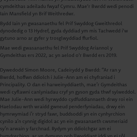
cymdeithas adeiladu fwyaf Cymru. Mae'r Bwrdd wedi penodi
Iain Mansfield yn Brif Weithredwr.
Bydd Iain yn gwasanaethu fel Prif Swyddog Gweithredol
dynodedig o 13 Hydref, gyda dyddiad ym mis Tachwedd i'w
gytuno arno ar gyfer y trosglwyddiad ffurfiol.
Mae wedi gwasanaethu fel Prif Swyddog Ariannol y
Gymdeithas ers 2022, ac yn aelod o'r Bwrdd ers 2019.
Dywedodd Simon Moore, Cadeirydd y Bwrdd: “Ar ran y
Bwrdd, hoffwn ddiolch i Julie-Ann am ei chyfraniad i
Principality. O dan ei harweinyddiaeth, mae’r Gymdeithas
wedi cyflawni canlyniadau cryf yn gyson gyda thwf sylweddol.
Mae Julie-Ann wedi hyrwyddo cydfuddiannaeth drwy roi ein
Haelodau wrth wraidd gwneud penderfyniadau, drwy ein
hymrwymiad i’r stryd fawr, buddsoddi yn ein cynhyrchion
cynilo a’n cynnig digidol ac yn ein gwasanaeth cwsmeriaid
sy’n arwain y farchnad. Rydym yn ddiolchgar am ei
hymdrechion, ac yn dymuno pob llwyddiant iddi yn ei rôl