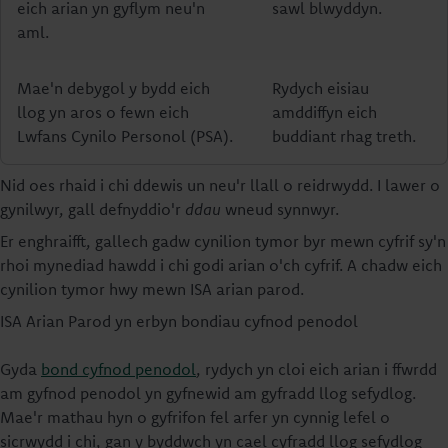
eich arian yn gyflym neu'n
sawl blwyddyn.
aml.
Mae'n debygol y bydd eich
Rydych eisiau
llog yn aros o fewn eich
amddiffyn eich
Lwfans Cynilo Personol (PSA).
buddiant rhag treth.
Nid oes rhaid i chi ddewis un neu'r llall o reidrwydd. I lawer o
gynilwyr, gall defnyddio'r
ddau
wneud synnwyr.
Er enghraifft, gallech gadw cynilion tymor byr mewn cyfrif sy'n
rhoi mynediad hawdd i chi godi arian o'ch cyfrif. A chadw eich
cynilion tymor hwy mewn ISA arian parod.
ISA Arian Parod yn erbyn bondiau cyfnod penodol
Gyda
bond cyfnod penodol
, rydych yn cloi eich arian i ffwrdd
am gyfnod penodol yn gyfnewid am gyfradd llog sefydlog.
Mae'r mathau hyn o gyfrifon fel arfer yn cynnig lefel o
sicrwydd i chi, gan y byddwch yn cael cyfradd llog sefydlog