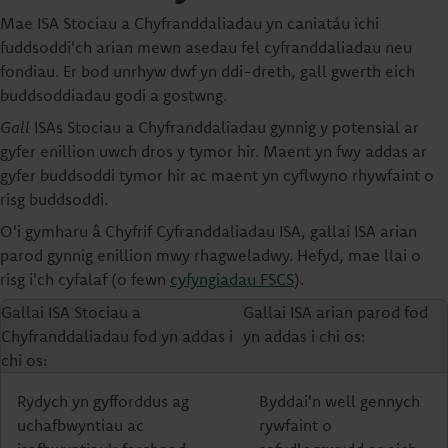
Mae ISA Stociau a Chyfranddaliadau yn caniatáu ichi
fuddsoddi'ch arian mewn asedau fel cyfranddaliadau neu
fondiau. Er bod unrhyw dwf yn ddi-dreth, gall gwerth eich
buddsoddiadau godi a gostwng.
Gall
ISAs Stociau a Chyfranddaliadau gynnig y potensial ar
gyfer enillion uwch dros y tymor hir. Maent yn fwy addas ar
gyfer buddsoddi tymor hir ac maent yn cyflwyno rhywfaint o
risg buddsoddi.
O'i gymharu â Chyfrif Cyfranddaliadau ISA, gallai ISA arian
parod gynnig enillion mwy rhagweladwy. Hefyd, mae llai o
risg i'ch cyfalaf (o fewn
cyfyngiadau FSCS
).
Gallai ISA Stociau a
Gallai ISA arian parod fod
Chyfranddaliadau fod yn addas i
yn addas i chi os:
chi os:
Rydych yn gyfforddus ag
Byddai'n well gennych
uchafbwyntiau ac
rywfaint o