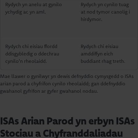
Rydych yn anelu at gynilo
Rydych yn cynilo tuag
ychydig ac yn aml.
at nod tymor canolig i
hirdymor.
Rydych chi eisiau ffordd
Rydych chi eisiau
ddisgybledig o ddechrau
amddiffyn eich
cynilo'n rheolaidd.
buddiant rhag treth.
Mae llawer o gynilwyr yn dewis defnyddio cymysgedd o ISAs
arian parod a chyfrifon cynilo rheolaidd; gan ddefnyddio
gwahanol gyfrifon ar gyfer gwahanol nodau.
ISAs Arian Parod yn erbyn ISAs
Stociau a Chyfranddaliadau