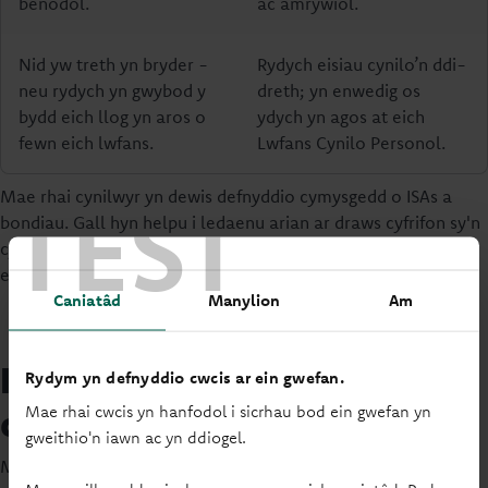
benodol.
ac amrywiol.
Nid yw treth yn bryder -
Rydych eisiau cynilo’n ddi-
neu rydych yn gwybod y
dreth; yn enwedig os
bydd eich llog yn aros o
ydych yn agos at eich
fewn eich lwfans.
Lwfans Cynilo Personol.
TEST
Mae rhai cynilwyr yn dewis defnyddio cymysgedd o ISAs a
bondiau. Gall hyn helpu i ledaenu arian ar draws cyfrifon sy'n
cydbwyso pethau fel cyfradd llog, mynediad ac
effeithlonrwydd treth.
Caniatâd
Manylion
Am
ISAs Arian Parod yn erbyn
Rydym yn defnyddio cwcis ar ein gwefan.
cyfrifon cynilo rheolaidd
Mae rhai cwcis yn hanfodol i sicrhau bod ein gwefan yn
gweithio'n iawn ac yn ddiogel.
Mae
cyfrif cynilo rheolaidd
fel arfer yn caniatáu ichi gynilo