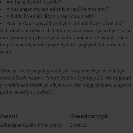
Am ba hyd ydw i'n cynilo?
A oes angen mynediad at fy arian? Pa mor aml?
A fydda i’n ennill digon o log i dalu treth?
Ydw i eisiau sicrwydd ynghylch cyfradd llog - ai peidio?
Gall deall sut rydych chi'n teimlo am y cwestiynau hyn - a sut
mae gwahanol gyfrifon yn diwallu'r anghenion hynny - eich
helpu i wneud penderfyniad hyderus ynghylch ble i roi eich
arian.
*Mae di-dreth yn golygu nad yw'r llog rydych yn ei ennill yn
destun Treth Incwm a Threth Enillion Cyfalaf y DU. Mae'r ffordd
yr ymdrinnir â threth yn dibynnu ar eich amgylchiadau unigol a
gallai newid yn y dyfodol.
Awdur
Diweddarwyd
Arbenigwr Cynilo Principality
24.06.25