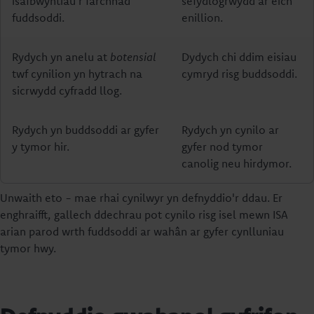
isafbwyntiau'r farchnad
sefydlogrwydd ar eich
fuddsoddi.
enillion.
Rydych yn anelu at
botensial
Dydych chi ddim eisiau
twf cynilion yn hytrach na
cymryd risg buddsoddi.
sicrwydd cyfradd llog.
Rydych yn buddsoddi ar gyfer
Rydych yn cynilo ar
y tymor hir.
gyfer nod tymor
canolig neu hirdymor.
Unwaith eto - mae rhai cynilwyr yn defnyddio'r ddau. Er
enghraifft, gallech ddechrau pot cynilo risg isel mewn ISA
arian parod wrth fuddsoddi ar wahân ar gyfer cynlluniau
tymor hwy.