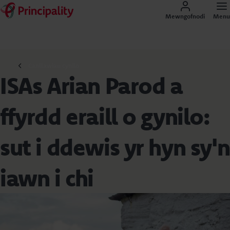
Mewngofnodi
Menu
Canllawiau cynilo
ISAs Arian Parod a
ffyrdd eraill o gynilo:
sut i ddewis yr hyn sy'n
iawn i chi