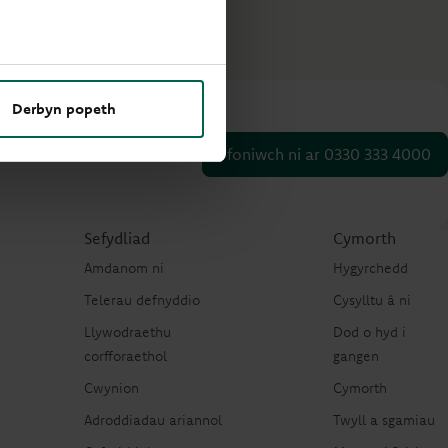
Derbyn popeth
Ffoniwch ni ar 0330 333 4000
Sefydliad
Cymorth
Amdanom ni
Hygyrchedd
Telerau defnyddio
Cysylltu â ni
Llywodraethu
Dod o hyd i
corfforaethol
gangen
Cwynion
Cymorth
Adroddiadau ariannol
Twyll a sgamiau