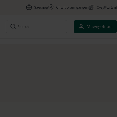
Saesneg
Chwilio am gangen
Cysylltu â ni
Mewngofnodi