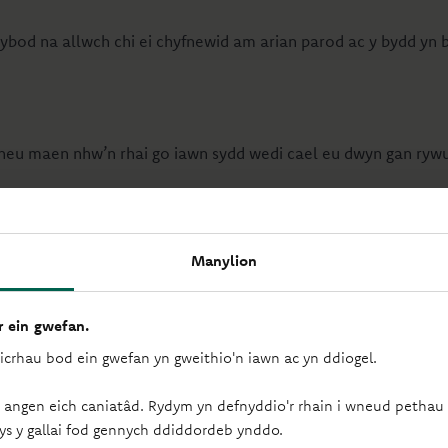
gwybod na allwch chi ei chyfnewid am arian parod ac y bydd yn 
 neu maen nhw’n rhai go iawn sydd wedi cael eu dwyn gan rywun
hw’n cael eu gwrthod gan y banc.
Manylion
 ein gwefan.
 swm y cytunwyd arno, gan roi esgus ar gyfer y gordaliad. Bydd
sicrhau bod ein gwefan yn gweithio'n iawn ac yn ddiogel.
 siec yn bownsio, a bydd y twyllwr yn diflannu.
 angen eich caniatâd. Rydym yn defnyddio'r rhain i wneud pethau f
ch hun rhag twyll sieciau:
ys y gallai fod gennych ddiddordeb ynddo.