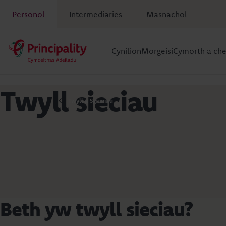
Personol
Intermediaries
Masnachol
Cynilion
Morgeisi
Cymorth a ch
Twyll sieciau
Twyll a Sgamiau
Beth yw twyll sieciau?