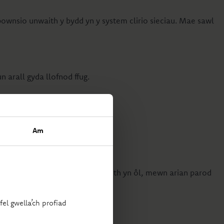
bownsio unwaith y bydd yn y system clirio sieciau. Mae sawl
 arall gyda llofnod ffug.
Am
 yn gofyn i chi anfon y gwahaniaeth yn ôl, mewn arian parod
el gwella’ch profiad