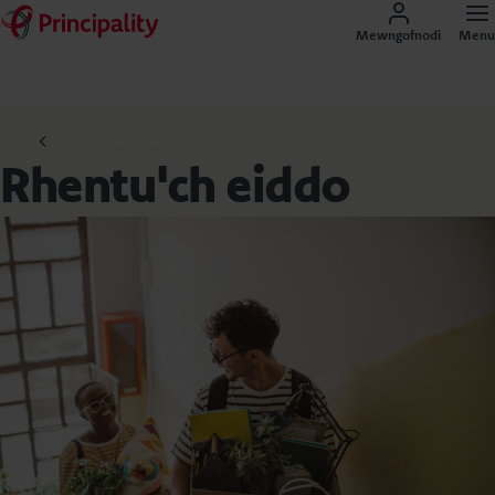
Mewngofnodi
Menu
Canllawiau morgeisi
Rhentu'ch eiddo