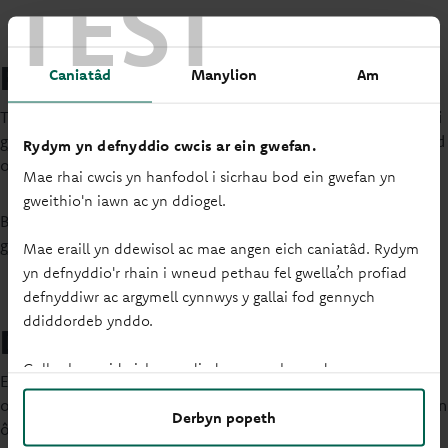
TEST
Ffioedd a thaliadau
Caniatâd
Manylion
Am
Tra byddwch yn rhentu'ch cartref, byddwn yn ychwanegu 1% i
gyfradd llog eich morgais cyfredol - oni bai eich bod yn aelod
Rydym yn defnyddio cwcis ar ein gwefan.
o'r Lluoedd Arfog Prydain neu'n Glerig.
Mae rhai cwcis yn hanfodol i sicrhau bod ein gwefan yn
gweithio'n iawn ac yn ddiogel.
Byddwn yn cysylltu â chi os bydd unrhyw newidiadau i'r
gyfradd llog ychwanegol neu ein tariff taliadau.
Mae eraill yn ddewisol ac mae angen eich caniatâd. Rydym
yn defnyddio'r rhain i wneud pethau fel gwella’ch profiad
defnyddiwr ac argymell cynnwys y gallai fod gennych
ddiddordeb ynddo.
Dod â chydsyniad i osod i ben
Gallwch newid eich gosodiadau ar unrhyw adeg.
Er mwyn dod â'ch cytundeb gosod i ben, dylech anfon copi
o'ch bil y dreth gyngor yn dangos bod yr eiddo wedi'i newid yn
Derbyn popeth
ôl i enw deiliad y morgais. Unwaith y byddwn yn cael hyn,