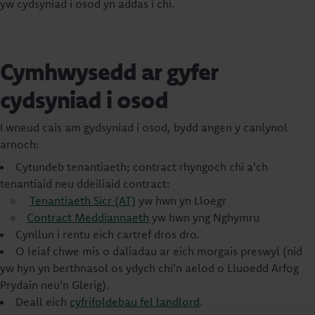
yw cydsyniad i osod yn addas i chi.
Cymhwysedd ar gyfer
cydsyniad i osod
I wneud cais am gydsyniad i osod, bydd angen y canlynol
arnoch:
Cytundeb tenantiaeth; contract rhyngoch chi a'ch
tenantiaid neu ddeiliaid contract:
Tenantiaeth Sicr (AT)
yw hwn yn Lloegr
Contract Meddiannaeth
yw hwn yng Nghymru
Cynllun i rentu eich cartref dros dro.
O leiaf chwe mis o daliadau ar eich morgais preswyl (nid
yw hyn yn berthnasol os ydych chi'n aelod o Lluoedd Arfog
Prydain neu'n Glerig).
Deall eich
cyfrifoldebau fel landlord
.