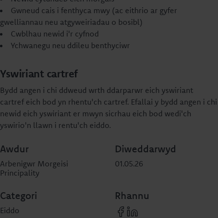
Gwneud cais i fenthyca mwy (ac eithrio ar gyfer
gwelliannau neu atgyweiriadau o bosibl)
Cwblhau newid i'r cyfnod
Ychwanegu neu ddileu benthyciwr
Yswiriant cartref
Bydd angen i chi ddweud wrth ddarparwr eich yswiriant
cartref eich bod yn rhentu'ch cartref. Efallai y bydd angen i chi
newid eich yswiriant er mwyn sicrhau eich bod wedi'ch
yswirio'n llawn i rentu'ch eiddo.
Awdur
Diweddarwyd
Arbenigwr Morgeisi
01.05.26
Principality
Categori
Rhannu
Eiddo