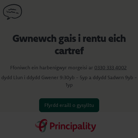
Gwnewch gais i rentu eich
cartref
Ffoniwch ein harbenigwyr morgeisi ar
0330 333 4002
dydd Llun i ddydd Gwener 9:30yb - 5yp a ddydd Sadwrn 9yb -
1yp
Ffyrdd eraill o gysylltu