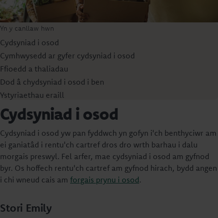
Yn y canllaw hwn
Cydsyniad i osod
Cymhwysedd ar gyfer cydsyniad i osod
Ffioedd a thaliadau
Dod â chydsyniad i osod i ben
Ystyriaethau eraill
Cydsyniad i osod
Cydsyniad i osod yw pan fyddwch yn gofyn i'ch benthyciwr am
ei ganiatâd i rentu'ch cartref dros dro wrth barhau i dalu
morgais preswyl. Fel arfer, mae cydsyniad i osod am gyfnod
byr. Os hoffech rentu'ch cartref am gyfnod hirach, bydd angen
i chi wneud cais am
forgais prynu i osod
.
Stori Emily