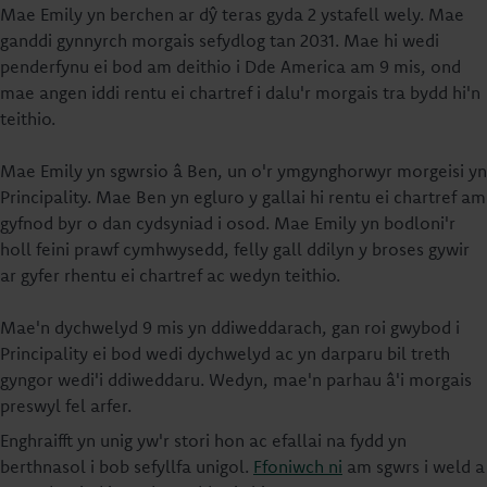
Mae Emily yn berchen ar dŷ teras gyda 2 ystafell wely. Mae
ganddi gynnyrch morgais sefydlog tan 2031. Mae hi wedi
penderfynu ei bod am deithio i Dde America am 9 mis, ond
mae angen iddi rentu ei chartref i dalu'r morgais tra bydd hi'n
teithio.
Mae Emily yn sgwrsio â Ben, un o'r ymgynghorwyr morgeisi yn
Principality. Mae Ben yn egluro y gallai hi rentu ei chartref am
gyfnod byr o dan cydsyniad i osod. Mae Emily yn bodloni'r
holl feini prawf cymhwysedd, felly gall ddilyn y broses gywir
ar gyfer rhentu ei chartref ac wedyn teithio.
Mae'n dychwelyd 9 mis yn ddiweddarach, gan roi gwybod i
Principality ei bod wedi dychwelyd ac yn darparu bil treth
gyngor wedi'i ddiweddaru. Wedyn, mae'n parhau â'i morgais
preswyl fel arfer.
Enghraifft yn unig yw'r stori hon ac efallai na fydd yn
berthnasol i bob sefyllfa unigol.
Ffoniwch ni
am sgwrs i weld a