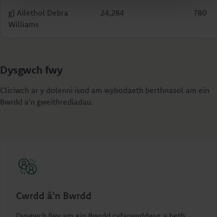
g) Ailethol Debra
24,284
780
Williams
Dysgwch fwy
Cliciwch ar y dolenni isod am wybodaeth berthnasol am ein
Bwrdd a'n gweithrediadau.
Cwrdd â'n Bwrdd
Dysgwch fwy am ein Bwrdd cyfarwyddwyr a beth