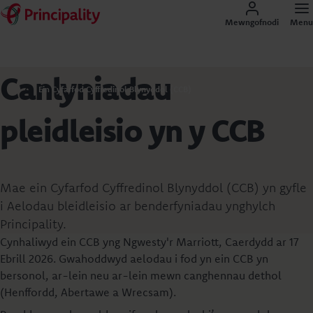
Mewngofnodi
Menu
Canlyniadau
Ein Cyfarfod Cyffredinol Blynyddol (CCB)
pleidleisio yn y CCB
Mae ein Cyfarfod Cyffredinol Blynyddol (CCB) yn gyfle
i Aelodau bleidleisio ar benderfyniadau ynghylch
Principality.
Cynhaliwyd ein CCB yng Ngwesty'r Marriott, Caerdydd ar 17
Ebrill 2026. Gwahoddwyd aelodau i fod yn ein CCB yn
bersonol, ar-lein neu ar-lein mewn canghennau dethol
(Henffordd, Abertawe a Wrecsam).