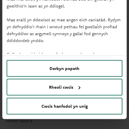
Baum
gweithio'n iawn ac yn ddiogel.
Mae eraill yn ddewisol ac mae angen eich caniatâd. Rydym
b) Ailethol Karen
24,382
708
yn defnyddio'r rhain i wneud pethau fel gwella’ch profiad
Maguire
defnyddiwr ac argymell cynnwys y gallai fod gennych
ddiddordeb ynddo.
c) Ailethol Iain
24,124
920
Mansfield
Gallwch newid eich gosodiadau ar unrhyw adeg.
d) Ailethol Simon
24,187
863
Derbyn popeth
Moore
Rheoli cwcis
e) Ailethol Garry
24,193
835
Stran
Cwcis hanfodol yn unig
f) Ailethol Maria
24,212
853
Timon Samra