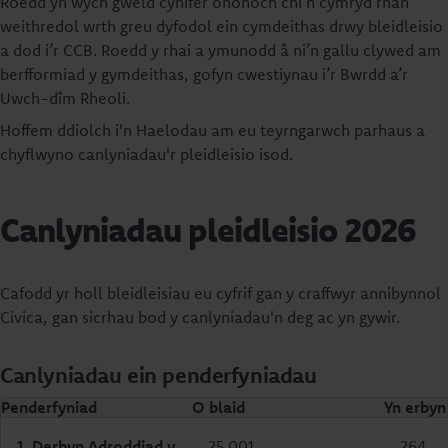
Roedd yn wych gweld cynifer ohonoch chi’n cymryd rhan
weithredol wrth greu dyfodol ein cymdeithas drwy bleidleisio
a dod i’r CCB. Roedd y rhai a ymunodd â ni’n gallu clywed am
berfformiad y gymdeithas, gofyn cwestiynau i’r Bwrdd a’r
Uwch-dîm Rheoli.
Hoffem ddiolch i'n Haelodau am eu teyrngarwch parhaus a
chyflwyno canlyniadau'r pleidleisio isod.
Canlyniadau pleidleisio 2026
Cafodd yr holl bleidleisiau eu cyfrif gan y craffwyr annibynnol
Civica, gan sicrhau bod y canlyniadau'n deg ac yn gywir.
Canlyniadau ein penderfyniadau
Penderfyniad
O blaid
Yn erbyn
1.
Derbyn Adroddiad y
25,001
264