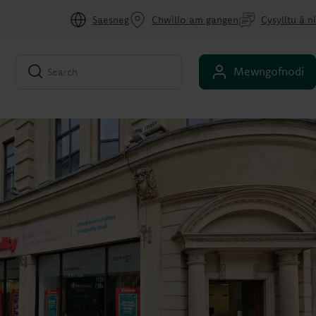
Saesneg
Chwilio am gangen
Cysylltu â ni
Mewngofnodi