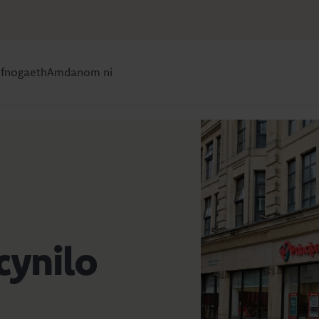
efnogaeth
Amdanom ni
cynilo