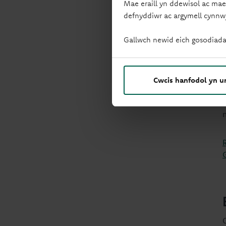
Mae eraill yn ddewisol ac mae
defnyddiwr ac argymell cynnw
Gallwch newid eich gosodiada
Cwcis hanfodol yn u