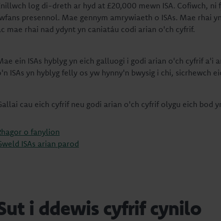
nillwch log di-dreth ar hyd at £20,000 mewn ISA. Cofiwch, ni fy
lwfans presennol. Mae gennym amrywiaeth o ISAs. Mae rhai yn c
ac mae rhai nad ydynt yn caniatáu codi arian o'ch cyfrif.
Mae ein ISAs hyblyg yn eich galluogi i godi arian o'ch cyfrif a
o'n ISAs yn hyblyg felly os yw hynny'n bwysig i chi, sicrhewch 
Gallai cau eich cyfrif neu godi arian o'ch cyfrif olygu eich bod
Rhagor o fanylion
Gweld ISAs arian parod
Sut i ddewis cyfrif cynilo