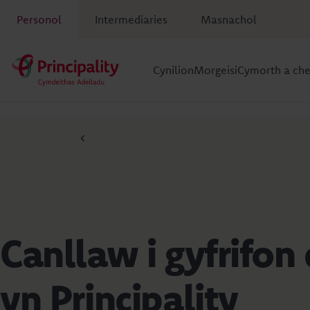
Personol
Intermediaries
Masnachol
Cynilion
Morgeisi
Cymorth a ch
Canllawiau cynilo
Canllaw i gyfrifon 
yn Principality