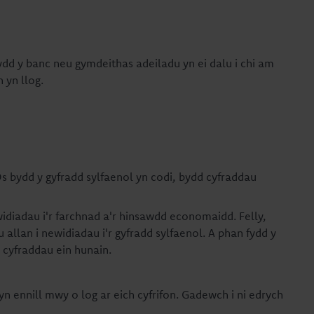
bydd y banc neu gymdeithas adeiladu yn ei dalu i chi am
 yn llog.
Os bydd y gyfradd sylfaenol yn codi, bydd cyfraddau
diadau i'r farchnad a'r hinsawdd economaidd. Felly,
allan i newidiadau i'r gyfradd sylfaenol. A phan fydd y
 cyfraddau ein hunain.
n ennill mwy o log ar eich cyfrifon. Gadewch i ni edrych