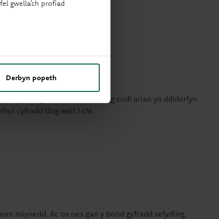
el gwella’ch profiad
Derbyn popeth
n yn ôl yr angen. Dewiswch rhwng codi arian yn ddiderfyn
oi cyfradd llog well i chi.
hum mlynedd. Ac os oes gan y bond gyfradd sefydlog,