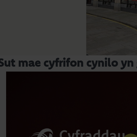
Sut mae cyfrifon cynilo yn