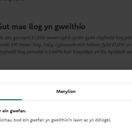
Sut mae llog yn gweithio
Os oes gennych £1,000 mewn cyfrif cynilo gyda chyfradd llog pe
nnill £10 mewn llog. Felly, cyfanswm eich balans fydd £1,010 ar
chyfradd llog penodol o 5.00% bob blwyddyn yn lle, byddech we
Cyfrifon cynilo rydym yn e
Manylion
Cyfrifon cynilo rheolaidd
 ein gwefan.
sicrhau bod ein gwefan yn gweithio'n iawn ac yn ddiogel.
Wedi'u dylunio i'ch helpu i gynilo'n rheolaidd ac yn hyblyg. Nid
galw. Agorwch gyfrif gyda chyn lleied â £1.