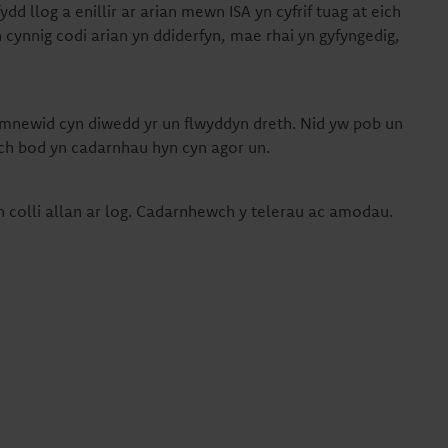
dd llog a enillir ar arian mewn ISA yn cyfrif tuag at eich
ynnig codi arian yn ddiderfyn, mae rhai yn gyfyngedig,
'i amnewid cyn diwedd yr un flwyddyn dreth. Nid yw pob un
eich bod yn cadarnhau hyn cyn agor un.
 yn colli allan ar log. Cadarnhewch y telerau ac amodau.