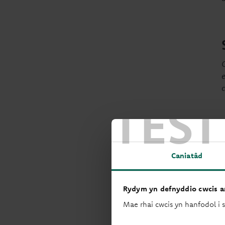
e
TEST
Caniatâd
Rydym yn defnyddio cwcis ar
Mae rhai cwcis yn hanfodol i 