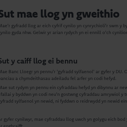
Sut mae llog yn gweithio
Mae'r gyfradd llog ar eich cyfrif cynilo yn cynrychioli'r swm y 
ynilo gyda nhw. Gelwir yr arian rydych yn ei ennill o'ch cynilion
Sut y caiff llog ei bennu
Mae Banc Lloegr yn pennu'r 'gyfradd sylfaenol' ar gyfer y DU. 
banciau a chymdeithasau adeiladu fel arfer yn codi hefyd.
Mae sut rydym yn pennu ein cyfraddau hefyd yn dibynnu ar newi
efallai y byddwn yn codi neu'n gostwng cyfraddau amrywiol y tu 
gyfradd sylfaenol yn newid, ni fyddwn o reidrwydd yn newid ein
Ar gyfer cynilwyr, mae cyfraddau llog uwch yn golygu eich bod y
r enghraifft.