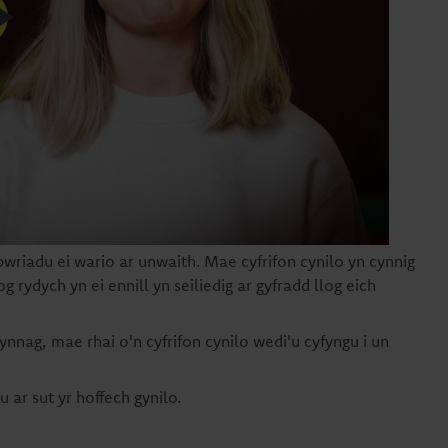
 bwriadu ei wario ar unwaith. Mae cyfrifon cynilo yn cynnig
log rydych yn ei ennill yn seiliedig ar gyfradd llog eich
bynnag, mae rhai o'n cyfrifon cynilo wedi'u cyfyngu i un
 ar sut yr hoffech gynilo.