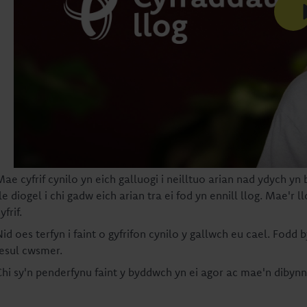
Mae cyfrif cynilo yn eich galluogi i neilltuo arian nad ydych yn
le diogel i chi gadw eich arian tra ei fod yn ennill llog. Mae'r l
yfrif.
id oes terfyn i faint o gyfrifon cynilo y gallwch eu cael. Fodd 
fesul cwsmer.
Chi sy'n penderfynu faint y byddwch yn ei agor ac mae'n dibynnu