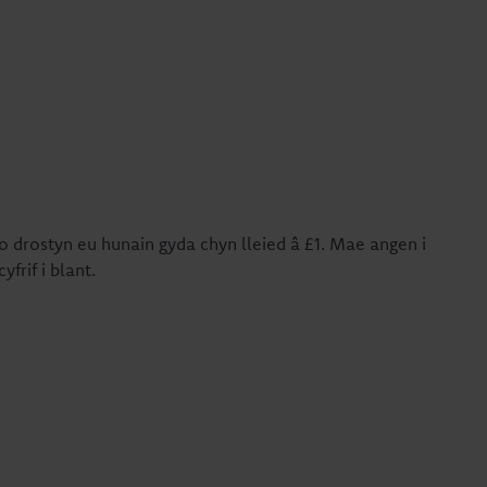
o drostyn eu hunain gyda chyn lleied â £1. Mae angen i
frif i blant.