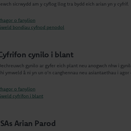
ewch sicrwydd am y cyflog llog tra bydd eich arian yn y cyfrif.
Rhagor o fanylion
Gweld bondiau cyfnod penodol
Cyfrifon cynilo i blant
Dechreuwch gynilo ar gyfer eich plant neu anogwch nhw i gynil
chi ymweld â ni yn un o'n canghennau neu asiantaethau i agor cy
Rhagor o fanylion
weld cyfrifon i blant
ISAs Arian Parod