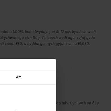
nodol o 1.00% bob blwyddyn, ar ôl 12 mis byddech wedi
 ôl ychwanegu eich llog. Pe baech wedi agor cyfrif gyda
di ennill £50, a byddai gennych gyfanswm o £1,050.
u cynnig
Am
 oes yn rhaid i chi dalu i mewn bob mis. Cynilwch yn ôl y