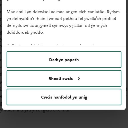
ni, felly Tyler fydd y cyntaf yn ein teulu i gamu ar yr ysgol
Mae eraill yn ddewisol ac mae angen eich caniatâd. Rydym
eiddo, ac rydym mor falch ohono am hynny. Mae wedi bod yn
yn defnyddio'r rhain i wneud pethau fel gwella’ch profiad
gweithio’n galed i geisio cynilo am dŷ ers iddo adael y coleg,
defnyddiwr ac argymell cynnwys y gallai fod gennych
ond roedd bob amser yn mynd i gymryd blynyddoedd ar ei
ddiddordeb ynddo.
gyflog iddo allu cynilo digon. Dim ond dwy ystafell wely sydd
yn ein tŷ ni, ac ar hyn o bryd does dim lle gennym ni i deuluo
Gallwch newid eich gosodiadau ar unrhyw adeg.
sy’n byw y tu allan i Gaerdydd ddod i aros, felly er y byddwn
ni'n gweld eisiau Tyler yn y tŷ – er nad wyf yn meddwl ei fod
eisiau symud yn rhy bell – mae’n golygu y gallwn wahodd
Derbyn popeth
aelodau o’r teulu i ymweld â ni, a fydd yn gwneud
gwahaniaeth enfawr.”
Rheoli cwcis
Mae Tina yn parhau: “Mae eleni hefyd wedi bod yn anodd
iawn i ni fel teulu, collais fy mam yn gynharach eleni a throdd
ein bywydau wyneb i waered. Y fuddugoliaeth hon i Tyler yw’r
Cwcis hanfodol yn unig
goleuni ym mhen draw'r twnnel, mae’n gyfle iddo symud
ymlaen a thyfu yn ei gartref ei hun.”