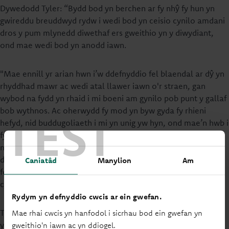
Dywedodd Tyler: “Bydd bod yn berchen ar fy nhŷ fy hun yn
gwireddu breuddwyd rydw i wedi bod yn ceisio cynilo amdani
dros y pum mlynedd diwethaf ers gweithio yn y diwydiant,
ond mae wedi bod yn anodd iawn.
"Mae ennill yr arian hwn i’w ddefnyddio fel blaendal ar dŷ yn
rhyddhad mawr ac wedi atal llawer iawn o'r straen, gan
wybod na fydd yn rhaid i mi boeni am gynilo pob punt y gallaf
TEST
bob wythnos. Ac oherwydd fy mod yn byw gyda fy rhieni
hefyd, nid buddugoliaeth i mi yn unig yw hyn, ond mae’n hwb i
fy nheulu – gallan nhw gael yr ystafell sbâr honno y maen
nhw wedi breuddwydio amdani erioed fel y gall teulu o bell
ddod i aros. Rwy'n gobeithio prynu gyda fy nghariad, Beth,
Caniatâd
Manylion
Am
felly mae'n gyffrous iawn gallu edrych ymlaen at ein cartref
cyntaf gyda'n gilydd.”
Rydym yn defnyddio cwcis ar ein gwefan.
Mae rhai cwcis yn hanfodol i sicrhau bod ein gwefan yn
Tina, mam Tyler, sy'n esbonio pam y bydd hwn yn gyfle fydd
gweithio'n iawn ac yn ddiogel.
yn newid ei fywyd: “Mae tad Tyler a minnau yn rhentu ein tŷ