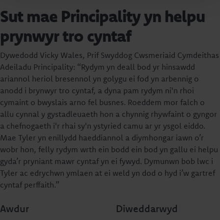
Sut mae Principality yn helpu
prynwyr tro cyntaf
Dywedodd Vicky Wales, Prif Swyddog Cwsmeriaid Cymdeithas
Adeiladu Principality: “Rydym yn deall bod yr hinsawdd
ariannol heriol bresennol yn golygu ei fod yn arbennig o
anodd i brynwyr tro cyntaf, a dyna pam rydym ni'n rhoi
cymaint o bwyslais arno fel busnes. Roeddem mor falch o
allu cynnal y gystadleuaeth hon a chynnig rhywfaint o gyngor
a chefnogaeth i'r rhai sy'n ystyried camu ar yr ysgol eiddo.
Mae Tyler yn enillydd haeddiannol a diymhongar iawn o’r
wobr hon, felly rydym wrth ein bodd ein bod yn gallu ei helpu
gyda’r pryniant mawr cyntaf yn ei fywyd. Dymunwn bob lwc i
Tyler ac edrychwn ymlaen at ei weld yn dod o hyd i’w gartref
cyntaf perffaith.”
Awdur
Diweddarwyd