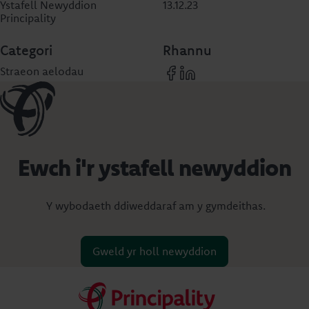
Ystafell Newyddion
13.12.23
Principality
Categori
Rhannu
Straeon aelodau
Ewch i'r ystafell newyddion
Y wybodaeth ddiweddaraf am y gymdeithas.
Gweld yr holl newyddion