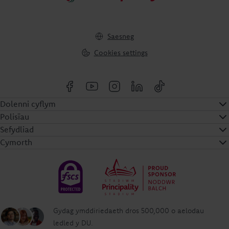
Saesneg
Cookies settings
Dolenni cyflym
Polisïau
Sefydliad
Cymorth
Gydag ymddiriedaeth dros 500,000 o aelodau
ledled y DU.