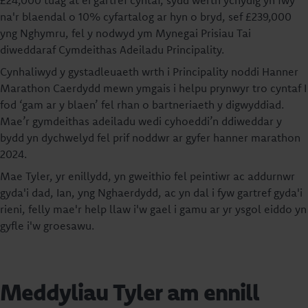
£24,000 tuag at ei gartref cyntaf, sydd werth ychydig yn fwy
na'r blaendal o 10% cyfartalog ar hyn o bryd, sef £239,000
yng Nghymru, fel y nodwyd ym Mynegai Prisiau Tai
diweddaraf Cymdeithas Adeiladu Principality.
Cynhaliwyd y gystadleuaeth wrth i Principality noddi Hanner
Marathon Caerdydd mewn ymgais i helpu prynwyr tro cyntaf I
fod ‘gam ar y blaen’ fel rhan o bartneriaeth y digwyddiad.
Mae’r gymdeithas adeiladu wedi cyhoeddi’n ddiweddar y
bydd yn dychwelyd fel prif noddwr ar gyfer hanner marathon
2024.
Mae Tyler, yr enillydd, yn gweithio fel peintiwr ac addurnwr
gyda'i dad, Ian, yng Nghaerdydd, ac yn dal i fyw gartref gyda'i
rieni, felly mae'r help llaw i'w gael i gamu ar yr ysgol eiddo yn
gyfle i'w groesawu.
Meddyliau Tyler am ennill