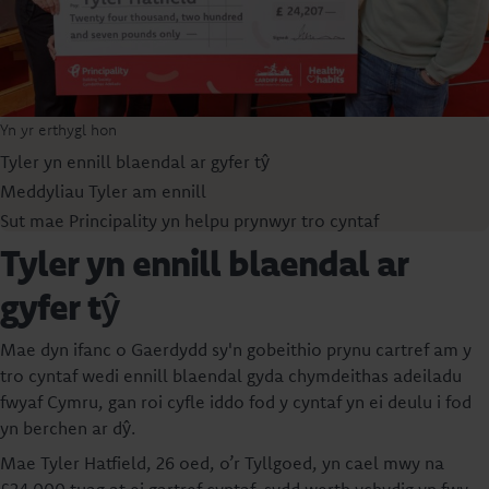
Yn yr erthygl hon
Tyler yn ennill blaendal ar gyfer tŷ
Meddyliau Tyler am ennill
Sut mae Principality yn helpu prynwyr tro cyntaf
Tyler yn ennill blaendal ar
gyfer tŷ
Mae dyn ifanc o Gaerdydd sy'n gobeithio prynu cartref am y
tro cyntaf wedi ennill blaendal gyda chymdeithas adeiladu
fwyaf Cymru, gan roi cyfle iddo fod y cyntaf yn ei deulu i fod
yn berchen ar dŷ.
Mae Tyler Hatfield, 26 oed, o’r Tyllgoed, yn cael mwy na