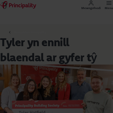
Mewngofnodi
Menu
Newyddion Principality
Tyler yn ennill
blaendal ar gyfer tŷ